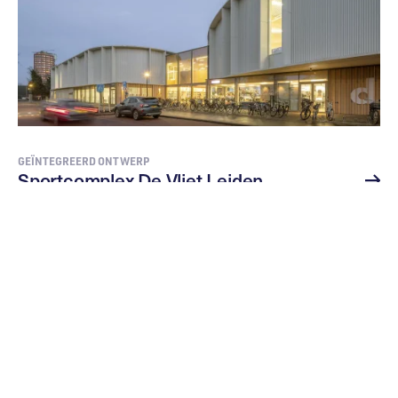
GEÏNTEGREERD ONTWERP
Sportcomplex De Vliet Leiden