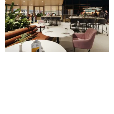
GEÏNTEGREERD ONTWERP
Transformatie sport en
evenementencomplex Merwestein
Nieuwegein